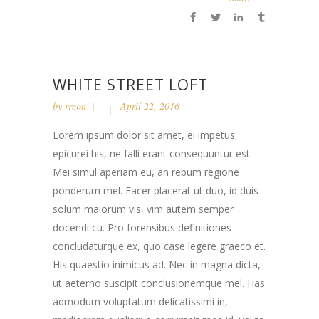
WHITE STREET LOFT
by
rrcon
April 22, 2016
Lorem ipsum dolor sit amet, ei impetus
epicurei his, ne falli erant consequuntur est.
Mei simul aperiam eu, an rebum regione
ponderum mel. Facer placerat ut duo, id duis
solum maiorum vis, vim autem semper
docendi cu. Pro forensibus definitiones
concludaturque ex, quo case legere graeco et.
His quaestio inimicus ad. Nec in magna dicta,
ut aeterno suscipit conclusionemque mel. Has
admodum voluptatum delicatissimi in,