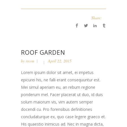
Share:
ROOF GARDEN
by
rrcon
April 22, 2015
Lorem ipsum dolor sit amet, ei impetus
epicurei his, ne falli erant consequuntur est.
Mei simul aperiam eu, an rebum regione
ponderum mel. Facer placerat ut duo, id duis
solum maiorum vis, vim autem semper
docendi cu. Pro forensibus definitiones
concludaturque ex, quo case legere graeco et.
His quaestio inimicus ad. Nec in magna dicta,