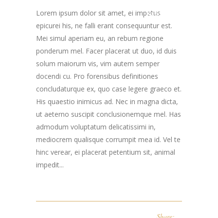
Lorem ipsum dolor sit amet, ei impetus
Road Chester, NJ
epicurei his, ne falli erant consequuntur est.
07930
Mei simul aperiam eu, an rebum regione
ponderum mel. Facer placerat ut duo, id duis
solum maiorum vis, vim autem semper
docendi cu. Pro forensibus definitiones
concludaturque ex, quo case legere graeco et.
His quaestio inimicus ad. Nec in magna dicta,
ut aeterno suscipit conclusionemque mel. Has
admodum voluptatum delicatissimi in,
mediocrem qualisque corrumpit mea id. Vel te
hinc verear, ei placerat petentium sit, animal
impedit...
Share: