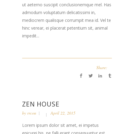
ut aeterno suscipit conclusionemque mel. Has
admodum voluptatum delicatissimi in,
mediocrem qualisque corrumpit mea id. Vel te
hinc verear, ei placerat petentium sit, animal
impedit...
Share:
ZEN HOUSE
by
rrcon
April 22, 2015
Lorem ipsum dolor sit amet, ei impetus
epicurei his, ne falli erant consequuntur est.