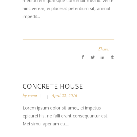
mediocrem qualisque corrumpit mea id. Vel te
hinc verear, ei placerat petentium sit, animal
impedit...
Share:
CONCRETE HOUSE
by
rrcon
April 22, 2016
Lorem ipsum dolor sit amet, ei impetus
epicurei his, ne falli erant consequuntur est.
Mei simul aperiam eu....