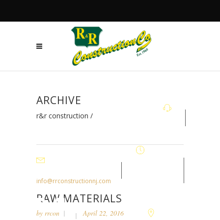
ARCHIVE
r&r construction
/
+908.879.5122
Mon - Fri
7:30AM-
info@rrconstructionnj.com
4:30PM
RAW MATERIALS
by
rrcon
April 22, 2016
105-B Parker